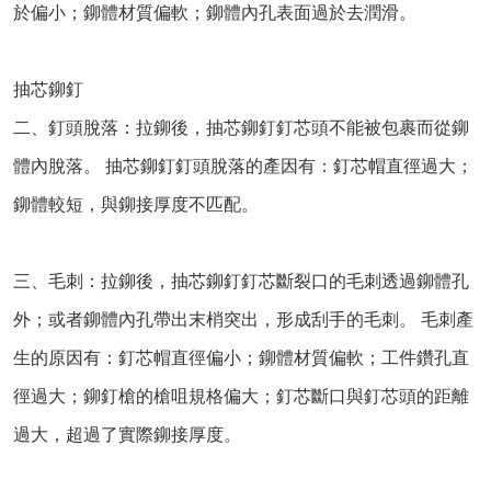
於偏小；鉚體材質偏軟；鉚體內孔表面過於去潤滑。
抽芯鉚釘
二、釘頭脫落：拉鉚後，抽芯鉚釘釘芯頭不能被包裹而從鉚
體內脫落。 抽芯鉚釘釘頭脫落的產因有：釘芯帽直徑過大；
鉚體較短，與鉚接厚度不匹配。
三、毛刺：拉鉚後，抽芯鉚釘釘芯斷裂口的毛刺透過鉚體孔
外；或者鉚體內孔帶出末梢突出，形成刮手的毛刺。 毛刺產
生的原因有：釘芯帽直徑偏小；鉚體材質偏軟；工件鑽孔直
徑過大；鉚釘槍的槍咀規格偏大；釘芯斷口與釘芯頭的距離
過大，超過了實際鉚接厚度。