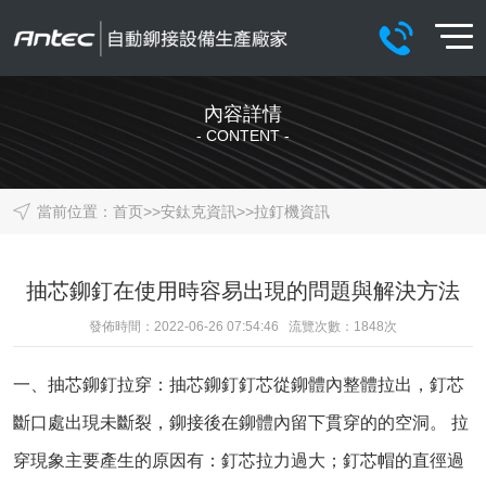
內容詳情
- CONTENT -
當前位置：
首页
>>
安鈦克資訊
>>
拉釘機資訊
抽芯鉚釘在使用時容易出現的問題與解決方法
發佈時間：2022-06-26 07:54:46 流覽次數：
1848
次
一、抽芯鉚釘拉穿：抽芯鉚釘釘芯從鉚體內整體拉出，釘芯
斷口處出現未斷裂，鉚接後在鉚體內留下貫穿的的空洞。 拉
穿現象主要產生的原因有：釘芯拉力過大；釘芯帽的直徑過