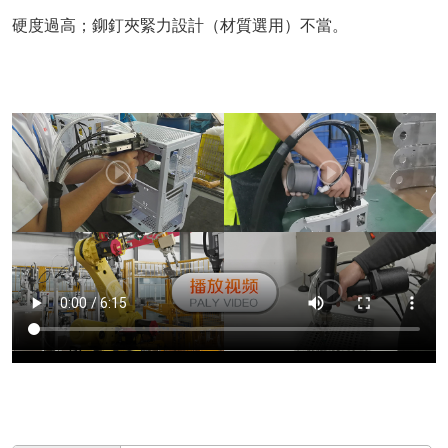
硬度過高；鉚釘夾緊力設計（材質選用）不當。