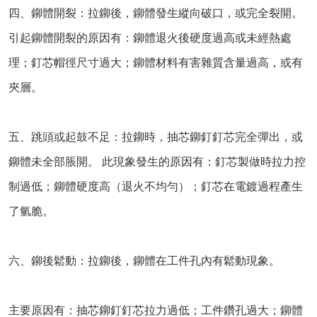
四、鉚體開裂：拉鉚後，鉚體發生縱向破口，或完全裂開。
引起鉚體開裂的原因有：鉚體退火後硬度過高或未經熱處
理；釘芯帽徑尺寸過大；鉚體材料有害雜質含量過高，或有
夾層。
五、跳頭或起鼓不足：拉鉚時，抽芯鉚釘釘芯完全彈出，或
鉚體未全部脹開。 此現象發生的原因有：釘芯製做時拉力控
制過低；鉚體硬度高（退火不均勻）；釘芯在電鍍過程產生
了氫脆。
六、鉚後鬆動：拉鉚後，鉚體在工件孔內有鬆動現象。
主要原因有：抽芯鉚釘釘芯拉力過低；工件鑽孔過大；鉚體