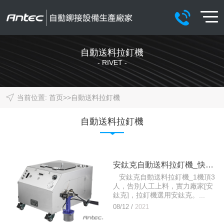
自動送料拉釘機
- RIVET -
当前位置:
首页
>>
自動送料拉釘機
自動送料拉釘機
安鈦克自動送料拉釘機_快速送料_穩定上釘_廠家直供-安鈦克
安鈦克自動送料拉釘機_1機頂3
人，告別人工上料，實力廠家[安
鈦克]，拉釘機選用安鈦克。...
08/12 /
2021