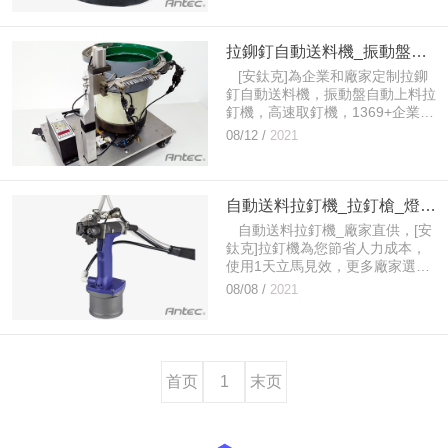
拉鉚釘自動送料機_振動盤自動上料拉釘機_高速取釘機
[安鈦克]為企業和廠家定制拉鉚
釘自動送料機，振動盤自動上料拉
釘機，高速取釘機，1369+企業共
同見證。免費提供上門試機服
08/12 /
2021
務。...
自動送料拉釘機_拉釘槍_燈具行業鉚接
自動送料拉釘機_廠家直供，[安
鈦克]拉釘機為您節省人力成本，
使用1天立馬見效，更多廠家選擇
安鈦克自動送料拉釘機。免費提供
08/08 /
2021
上門試機服務。...
首页
1
末页