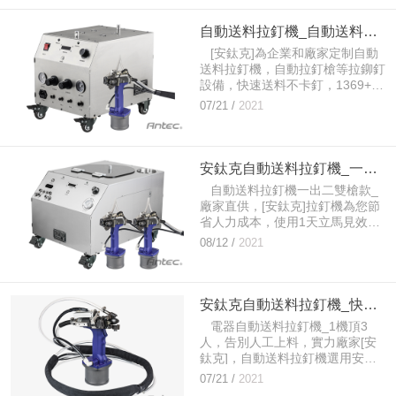
自動送料拉釘機_自動送料拉釘機視頻_廠家直供
[安鈦克]為企業和廠家定制自動
送料拉釘機，自動拉釘槍等拉鉚釘
設備，快速送料不卡釘，1369+企
業共同見證。免費提供上門試機服
07/21 /
2021
務。...
安鈦克自動送料拉釘機_一出二_雙槍
自動送料拉釘機一出二雙槍款_
廠家直供，[安鈦克]拉釘機為您節
省人力成本，使用1天立馬見效，
更多廠家選擇安鈦克自動送料拉釘
08/12 /
2021
機。免費提供上門試機服務。...
安鈦克自動送料拉釘機_快速送釘_解決人工送釘慢難
電器自動送料拉釘機_1機頂3
人，告別人工上料，實力廠家[安
鈦克]，自動送料拉釘機選用安鈦
克。...
07/21 /
2021